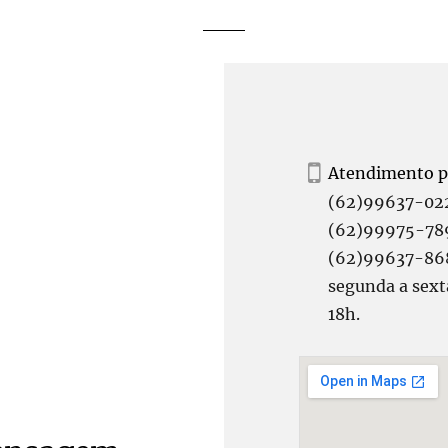
Atendimento po
(62)99637-02
(62)99975-78
(62)99637-868
segunda a sext
18h.