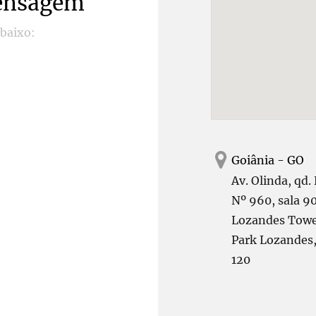
ensagem
abaixo:
Goiânia - GO
Av. Olinda, qd.
Nº 960, sala 9
Lozandes Tower
Park Lozandes
120