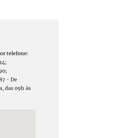
r telefone:
24;
90;
7 - De
a, das 09h às