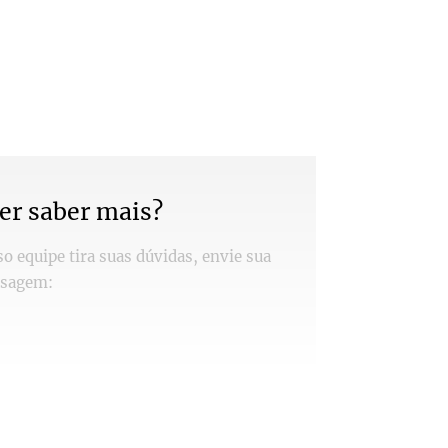
er saber mais?
o equipe tira suas dúvidas, envie sua
sagem: