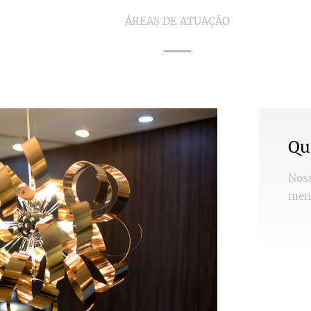
ÁREAS DE ATUAÇÃO
Qu
Noss
men