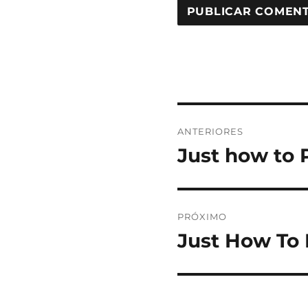
Navegação
ANTERIORES
de
Just how to P
Post
anterior:
Post
PRÓXIMO
Just How To 
Próximo
post: