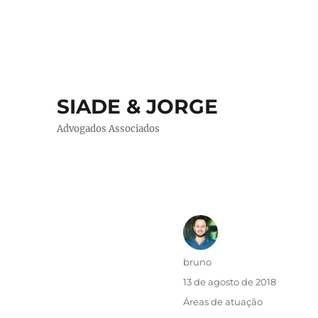
SIADE & JORGE
Advogados Associados
Autor
bruno
Publicado
13 de agosto de 2018
em
Categorias
Áreas de atuação