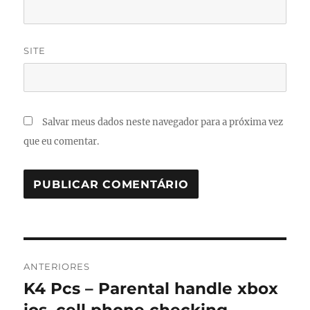
SITE
Salvar meus dados neste navegador para a próxima vez
que eu comentar.
Navegação
ANTERIORES
de
K4 Pcs – Parental handle xbox
Post
anterior: