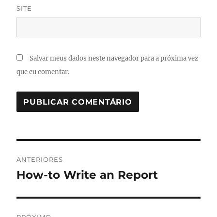
SITE
Salvar meus dados neste navegador para a próxima vez
que eu comentar.
Navegação
ANTERIORES
de
How-to Write an Report
Post
anterior:
Post