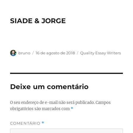
SIADE & JORGE
Autor
Publicado
Categorias
bruno
16 de agosto de 2018
Quality Essay Writers
em
Deixe um comentário
O seu endereço de e-mail não será publicado.
Campos
obrigatórios são marcados com
*
COMENTÁRIO
*